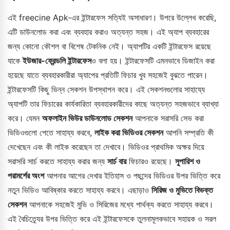
এই freecine Apk-এর ইন্টারফেস সত্যিই অসাধারণ। উপরে উল্লেখ করেছি,
এটি ডাউনলোড করা এবং ব্যবহার করাও অত্যন্ত সহজ। এই অ্যাপ ব্যবহারের
জন্য কোনো কৌশল বা বিশেষ টেকনিক নেই। অ্যাপটির একটি ইন্টারফেস রয়েছে
যাকে
ইউজার-ফ্রেন্ডলি ইন্টারফেস
ও বলা হয়। ইন্টারফেসটি এমনভাবে ডিজাইন করা
হয়েছে যাতে ব্যবহারকারীরা অ্যাপের প্রতিটি ফিচার খুব সহজেই বুঝতে পারেন।
ইন্টারফেসটি কিছু ভিন্ন সেকশন উপস্থাপন করে। এই সেকশনগুলোর সাহায্যে
অ্যাপটি তার ফিচারের কার্যকারিতা ব্যবহারকারীদের কাছে অত্যন্ত সহজভাবে ব্যাখ্যা
করে। যেমন
অফলাইন ভিউর ডাউনলোড সেকশন
আপনাকে সরাসরি সেভ করা
ভিডিওগুলো পেতে সাহায্য করবে,
লাইক করা ভিডিওর সেকশন
আপনি সম্প্রতি কী
দেখেছেন এবং কী লাইক করেছেন তা দেখাবে। ভিডিওর প্রাথমিক অক্ষর দিয়ে
সরাসরি সার্চ করতে সাহায্য করার জন্য
সার্চ বার
ফিচারও রয়েছে।
সুপারিশ ও
পরামর্শের অংশ
আপনার আগের দেখার ইতিহাস ও পছন্দের ভিডিওর উপর ভিত্তি করে
নতুন ভিডিও আবিষ্কার করতে সাহায্য করবে। এছাড়াও
সিরিজ ও মুভিতে বিভক্ত
সেকশন
আপনাকে সহজেই মুভি ও সিরিজের মধ্যে পার্থক্য করতে সাহায্য করবে।
এই বৈচিত্র্যের উপর ভিত্তি করে এই ইন্টারফেসকে তুলনামূলকভাবে সহায়ক ও সরল