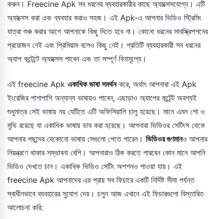
করুন। Freecine Apk সব ধরনের ব্যবহারকারীর কাছে অ্যাক্সেসযোগ্য। এটি
অ্যাক্সেস করা এবং ব্যবহার করাও সহজ। এই Apk-এ আপনার ভিডিও স্ট্রিমিং
যাত্রা শুরু করার আগে আপনাকে কিছু দিতে হবে না। কোনো ধরনের সাবস্ক্রিপশনের
প্রয়োজন নেই এবং প্রিমিয়াম বলেও কিছু নেই। প্রতিটি ব্যবহারকারী সব ধরনের
অ্যাপ কন্টেন্টে অ্যাক্সেস পাবেন এবং তা সম্পূর্ণ বিনামূল্যে।
এই freecine Apk
একাধিক ভাষা সমর্থন
করে, অর্থাৎ আপনারা এই Apk
ইংরেজির পাশাপাশি অন্যান্য ভাষায়ও পাবেন, এছাড়াও অ্যাপের কন্টেন্ট অবশ্যই
শুধুমাত্র সেই ভাষায় নয় যেটিতে এটি অফিসিয়ালি চালু হয়েছে। মানে এমন শো ও
মুভি রয়েছে যা একাধিক ভাষায় ডাব করা হয়েছে। আপনারা ভিডিওর সেটিংস থেকে
আপনার পছন্দের যেকোনো ভাষায় সেগুলো পেতে পারেন।
ভিডিওর গুণমান
ও আপনার
নিয়ন্ত্রণে থাকার সম্ভাবনা বেশি। আপনারাও ঠিক করতে পারবেন কোন মানে আপনি
ভিডিও দেখতে চান। একাধিক ভিডিও সেটিং অপশনও পাওয়া যায়। এই
freecine Apk আপনাদের এর প্রায় সব ফিচারে একটি নির্দিষ্ট সীমা পর্যন্ত
স্বাধীনভাবে ব্যবহারের সুযোগ দেয়। চলুন আজ এখানে এই ফিচারগুলো বিস্তারিত
আলোচনা করি: