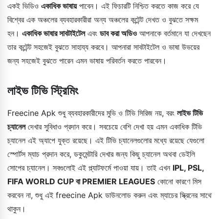
একই ভিডিও
একাধিক ভাষায়
পাবেন। এই ফিচারটি নিশ্চিত করতে কাজ করে যে
বিশ্বের এক অঞ্চলের ব্যবহারকারীরা অন্য অঞ্চলের কন্টেন্ট দেখত ও বুঝতে সক্ষম
হন।
একাধিক ভাষার সাবটাইটেল
এবং
ডাব করা অডিও
আপনাকে বর্তমানে যা দেখছেন
তার কন্টেন্ট সহজেই বুঝতে সাহায্য করবে। আপনারা সাবটাইটেল ও ভাষা উভয়ের
জন্য সহজেই বুঝতে পারেন এমন ভাষায় পরিবর্তন করতে পারবেন।
লাইভ টিভি স্ট্রিমিং
Freecine Apk শুধু ব্যবহারকারীদের মুভি ও টিভি সিরিজ নয়, বরং
লাইভ টিভি
চ্যানেল
দেখার সুবিধাও প্রদান করে। সবচেয়ে বেশি দেখা হয় এমন একাধিক টিভি
চ্যানেল এই অ্যাপে যুক্ত রয়েছে। এই টিভি চ্যানেলগুলোর মধ্যে রয়েছে যেগুলো
স্পোর্টস ম্যাচ প্রদান করে, ডকুমেন্টারি দেখার জন্য কিছু চ্যানেল অথবা ডেইলি
সোপের চ্যানেল। সবগুলোই এই প্ল্যাটফর্মে পাওয়া যায়। তাই এখন
IPL, PSL,
FIFA WORLD CUP বা PREMIER LEAGUES
কোনো কারণে মিস
করবেন না, শুধু এই freecine Apk ডাউনলোড করুন এবং ম্যাচের স্ক্রিনের সাথে
থাকুন।