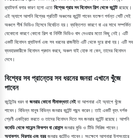
প্ল্যাটফর্ম বলার কারণ হলো এতে
বিশ্বের প্রায় সব বিনোদন শিল্প থেকে কন্টেন্ট
রয়েছে।
এই অ্যাপে আপনি বিশ্বের প্রতিটি অঞ্চলের কন্টেন্ট পাবেন যতক্ষণ পর্যন্ত সেটি সেই
অঞ্চলে শীর্ষ ভিডিও হিসেবে বিবেচিত হয়। ব্যক্তিগত কারণে বা এর সাথে সম্পর্কিত
যেকোনো কারণে কোনো শিল্প বা নির্দিষ্ট ভিডিও বাদ দেওয়ার মতো কিছু নেই। এটি
একটি বিনোদন প্ল্যাটফর্ম এবং সব ধরনের রাজনীতি এটি থেকে দূরে রাখা হয়। এটি সব
ব্যবহারকারীকে বিনোদন প্রদান করবে, অঞ্চল যাই হোক না কেন, তাদের বিনোদন
দেবে।
বিশ্বের সব প্রান্তের সব ধরনের জনরা এখানে খুঁজে
পাবেন
কন্টেন্টের ধরন বা
জনরায় কোনো সীমাবদ্ধতা নেই
যা আপনারা এই অ্যাপে খুঁজে
পাবেন। বিভিন্ন মানুষ বিভিন্ন জনরার কন্টেন্ট পছন্দ করেন। তাই একটি বৃহৎ দর্শক
শ্রেণী একত্রিত করতে ও তাদের বিনোদন দিতে সব জনরার কন্টেন্ট রয়েছে। আপনি
কমেডি থেকে সায়েন্স ফিকশন বা রোমান্স
জনরার মুভি ও টিভি সিরিজ পাবেন।
অ্যাকশন, থ্রিলার এবং হরর
জনরার কন্টেন্টও পাবেন। সংক্ষেপে আপনারা উপসংহারে