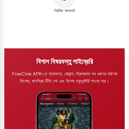
নিয়মিত আপডেট
বিশাল বিষয়বস্তু লাইব্রেরি
FreeCine APK-তে অ্যাকশন, রোমান্স, থ্রিলারসহ সব ধরনের সর্বশেষ
সিনেমা, জনপ্রিয় টিভি শো এবং বিশেষ ডকুমেন্টারি পাওয়া যায়।