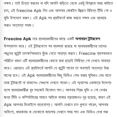
সক্ষম। তাই চিন্তা করবেন না যদি আপনি বাড়িতে থেকে একটু বিশ্রামে সময় কাটাতে
চান, এই freecine Apk নিন এবং আপনার মোবাইল স্ক্রিনে বিভিন্ন টিভি শো ও
মুভি উপভোগ করুন। এই Apk সব প্ল্যাটফর্মে কাজ করতে সক্ষম এবং ব্যবহার
করাও অত্যন্ত সহজ।
Freecine Apk
তার ব্যবহারকারীদের কাছে একটি
অসাধারণ ইন্টারফেস
উপস্থাপন করে। এই ইন্টারফেসে সব ব্যবস্থা রয়েছে যা ব্যবহারকারীদের তাদের
পছন্দের কন্টেন্ট তাৎক্ষণিকভাবে খুঁজে পেতে সাহায্য করবে। Freecine ব্যাপকভাবে
পরিচিত কারণ এটি ব্যবহারকারীদের কোনো বাধা ছাড়াই নির্বিঘ্নে শো দেখতে সাহায্য
করে। এছাড়াও এই প্ল্যাটফর্মে আপনি যে কন্টেন্ট পাবেন তা অবশ্যই অত্যন্ত উচ্চ
মানের হবে। এই Apk ব্যবহারকারীদের কিছু ভিডিও সেভ করার সুবিধাও দেয় যাতে
তারা ইন্টারনেট না থাকলেও সেগুলো দেখতে পারেন। এই অ্যাপের একমাত্র উদ্দেশ্য
হলো ব্যবহারকারীরা খুব সহজেই বিনোদন পান। আপনার প্রিয় মুভি ও শো দেখার
জন্য টিভি ও কম্পিউটারের সামনে আটকে থাকার প্রয়োজনও দূর হয়েছে, কারণ এই
Apk আপনার ডিভাইসে বহনযোগ্য। আপনি যেখানে চান খুলতে পারেন, আপনার
অফিসে, কারখানায় বা যেকোনো জায়গায় যেখানে সময় পান এবং ভিডিও দেখা শুরু