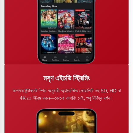
মসৃণ এইচডি স্ট্রিমিং
আপনার ইন্টারনেট স্পিড অনুযায়ী অ্যাডাপ্টিভ কোয়ালিটি সহ SD, HD বা
4K-তে স্ট্রিম করুন—কোনো বাফারিং নেই, শুধু নির্বিঘ্ন দর্শন।