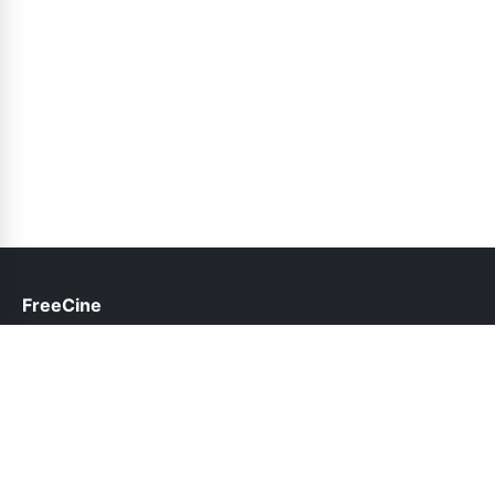
FreeCine
help@freecine.pk
Follow Us