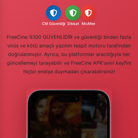
CM Güvenliği
Dikkat
McAfee
FreeCine %100 GÜVENLİDİR ve güvenliği birden fazla
virüs ve kötü amaçlı yazılım tespit motoru tarafından
doğrulanmıştır. Ayrıca, bu platformlar aracılığıyla her
güncellemeyi tarayabilir ve FreeCine APK'sının keyfini
hiçbir endişe duymadan çıkarabilirsiniz!