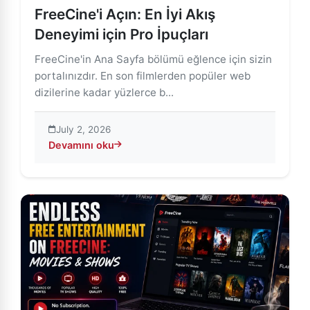
FreeCine'i Açın: En İyi Akış
Deneyimi için Pro İpuçları
FreeCine'in Ana Sayfa bölümü eğlence için sizin
portalınızdır. En son filmlerden popüler web
dizilerine kadar yüzlerce b...
July 2, 2026
Devamını oku
about FreeCine'i Açın: En İyi Akış Deneyimi için Pro İp