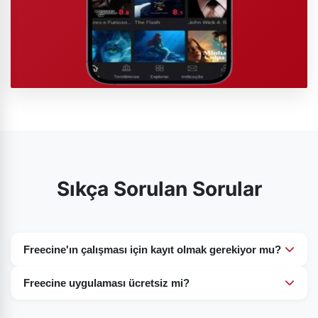
Sıkça Sorulan Sorular
Freecine'ın çalışması için kayıt olmak gerekiyor mu?
Hayır. Bu ücretsiz sinema uygulamasında böyle bir durum
Freecine uygulaması ücretsiz mi?
söz konusu değil. Videoları izlemek için gereksiz bir kayıt
Yüzde yüz. Freecine uygulamamız, kullanıcılar için yüzde
işleminden geçmenize gerek yok. Uygulamayı indirin,